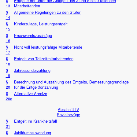
§
Entgelte der unter die Anlage 1 bis 3 und 8 bis 9 fallenden
13
Mitarbeitenden
§
Allgemeine Regelungen zu den Stufen
14
§
Kinderzulage, Leistungsentgelt
15
§
Erschwerniszuschläge
16
§
Nicht voll leistungsfähige Mitarbeitende
17
§
Entgelt von Teilzeitmitarbeitenden
18
§
Jahressonderzahlung
19
§
Berechnung und Auszahlung des Entgelts, Bemessungsgrundlage
20
für die Entgeltfortzahlung
§
Alternative Anreize
20a
Abschnitt IV
Sozialbezüge
§
Entgelt im Krankheitsfall
21
§
Jubiläumszuwendung