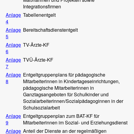
Integrationsfirmen
Anlage
Tabellenentgelt
4
Anlage
Bereitschaftsdienstentgelt
5
Anlage
TV-Ärzte-KF
6
Anlage
TVÜ-Ärzte-KF
7
Anlage
Entgeltgruppenplans für pädagogische
8
Mitarbeiterinnen in Kindertageseinrichtungen,
pädagogische Mitarbeiterinnen in
Ganztagsangeboten für Schulkinder und
Sozialarbeiterinnen/Sozialpädagoginnen in der
Schulsozialarbeit
Anlage
Entgeltgruppenplan zum BAT-KF für
9
Mitarbeiterinnen im Sozial- und Erziehungsdienst
Anlage
Anteil der Dienste an der regelmäßigen