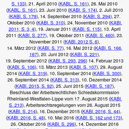
S. 133
), 21. April 2010 (
KABL. S. 161
), 26. Mai 2010
(
KABL. S. 161
), 23. Juni 2010 (
KABl. S. 174
), 2. Juli 2010
(
KABl. S. 179
), 14. September 2010 (
KABl. S. 294
), 27.
Oktober 2010 (
KABl. S. 310
), 24. November 2010 (
KABl.
2011, S. 3, 4
), 19. Januar 2011 (
KABl. S. 115
), 13. April
2011 (
KABl. S. 277)
, 19. Oktober 2011 (
KABl. S. 460
), 23.
November 2011 (
KABl. 2012 S. 6
),
14. März 2012
(KABl. S. 77
), 16. Mai 2012 (
KABl. S. 166
,
167
), 20. Juni 2012 (
KABl. S. 221
),
19. September 2012 (
KABl. S. 293
,
296
) 14. Februar 2013
(
KABl. S. 106
), 13. März 2013 (
KABl. S. 107
), 29. August
2014 (
KABl. S. 319
), 10. September 2014 (
KABl. S. 300
),
26. September 2014 (
KABl. S. 313
), 10. Dezember 2014
(
KABl. 2015, S. 92
), 25. Juni 2015 (
KABl. S. 187
),
Beschluss der Arbeitsrechtlichen Schiedskommission
Rheinland-Westfalen-Lippe vom 17. August 2015 (
KABl.
S. 213
), Arbeitsrechtsregelungen vom 26. August 2015
(
KABl. S. 214
), 16. Dezember 2015 (
KABl. 2016, S. 44
),
(
KABl. 2016, S. 48
), 10. Mai 2016
(KABl. S. 162 und 173
),
26. Oktober 2016
(KABl. S. 296
), 14. Dezember 2016