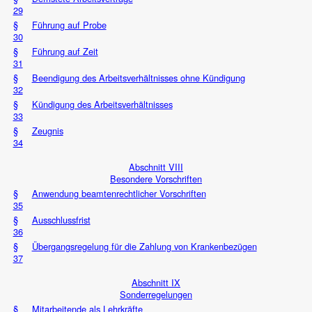
29
§
Führung auf Probe
30
§
Führung auf Zeit
31
§
Beendigung des Arbeitsverhältnisses ohne Kündigung
32
§
Kündigung des Arbeitsverhältnisses
33
§
Zeugnis
34
Abschnitt VIII
Besondere Vorschriften
§
Anwendung beamtenrechtlicher Vorschriften
35
§
Ausschlussfrist
36
§
Übergangsregelung für die Zahlung von Krankenbezügen
37
Abschnitt IX
Sonderregelungen
§
Mitarbeitende als Lehrkräfte