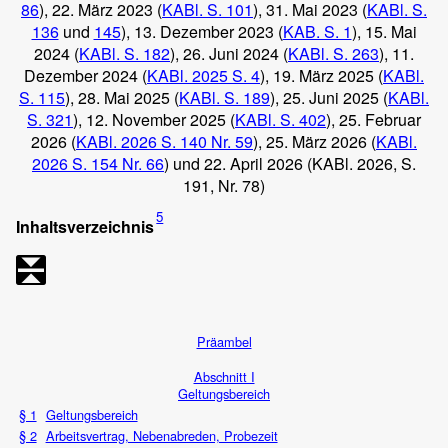
86
), 22. März 2023 (
KABl. S. 101
), 31. Mai 2023 (
KABl. S.
136
und
145
), 13. Dezember 2023 (
KAB. S. 1
), 15. Mai
2024 (
KABl. S. 182
), 26. Juni 2024 (
KABl. S. 263
), 11.
Dezember 2024 (
KABl. 2025 S. 4
), 19. März 2025 (
KABl.
S. 115
), 28. Mai 2025 (
KABl. S. 189
), 25. Juni 2025 (
KABl.
S. 321
), 12. November 2025 (
KABl. S. 402
), 25. Februar
2026 (
KABl. 2026 S. 140 Nr. 59
), 25. März 2026 (
KABl.
2026 S. 154 Nr. 66
) und 22. April 2026 (KABl. 2026, S.
191, Nr. 78)
5
Inhaltsverzeichnis
Präambel
Abschnitt I
Geltungsbereich
§ 1
Geltungsbereich
§ 2
Arbeitsvertrag, Nebenabreden, Probezeit