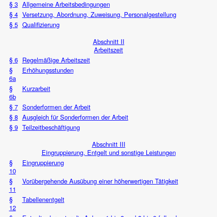
§ 3
Allgemeine Arbeitsbedingungen
§ 4
Versetzung, Abordnung, Zuweisung, Personalgestellung
§ 5
Qualifizierung
Abschnitt II
Arbeitszeit
§ 6
Regelmäßige Arbeitszeit
§
Erhöhungsstunden
6a
§
Kurzarbeit
6b
§ 7
Sonderformen der Arbeit
§ 8
Ausgleich für Sonderformen der Arbeit
§ 9
Teilzeitbeschäftigung
Abschnitt III
Eingruppierung, Entgelt und sonstige Leistungen
§
Eingruppierung
10
§
Vorübergehende Ausübung einer höherwertigen Tätigkeit
11
§
Tabellenentgelt
12