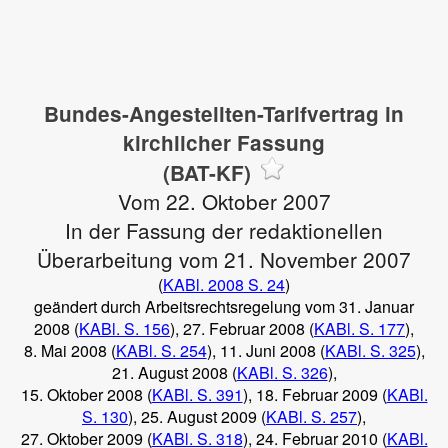
Bundes-Angestellten-Tarifvertrag in
kirchlicher Fassung
(BAT-KF)
Vom 22. Oktober 2007
In der Fassung der redaktionellen
Überarbeitung vom 21. November 2007
(
KABl. 2008 S. 24
)
geändert durch Arbeitsrechtsregelung vom 31. Januar
2008 (
KABl. S. 156
), 27. Februar 2008 (
KABl. S. 177
),
8. Mai 2008 (
KABl. S. 254
), 11. Juni 2008 (
KABl. S. 325
),
21. August 2008 (
KABl. S. 326
),
15. Oktober 2008 (
KABl. S. 391
), 18. Februar 2009 (
KABl.
S. 130
), 25. August 2009 (
KABl. S. 257
),
27. Oktober 2009 (
KABl. S. 318
), 24. Februar 2010 (
KABl.