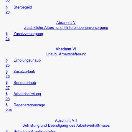
22
§
Sterbegeld
23
Abschnitt V
Zusätzliche Alters- und Hinterbliebenenversorgung
§
Zusatzversorgung
24
Abschnitt VI
Urlaub, Arbeitsbefreiung
§
Erholungsurlaub
25
§
Zusatzurlaub
26
§
Sonderurlaub
27
§
Arbeitsbefreiung
28
§
Regenerationstage
28a
Abschnitt VII
Befristung und Beendigung des Arbeitsverhältnisses
§
Befristete Arbeitsverträge