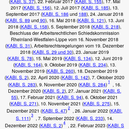
(
KABl. S. 37
), 22. Februar 2017 (
KABl. S. 155
), 17. Mai
2017 (
KABl. S. 156
), 12. Juli 2017 (
KABl. S. 185
), 13.
September 2017 (
KABl. S. 186
und
188
), 24. Januar 2018
(
KABl. S. 89
und
90
), 16. Mai 2018 (
KABl. S. 121
), 13. Juni
2018 (
KABl. S. 158
), 5. September 2018 (
KABl. S. 218
),
Beschluss der Arbeitsrechtlichen Schiedskommission
Rheinland-Westfalen-Lippe vom 16. November 2018
(
KABl. S. 31
), Arbeitsrechtsregelungen vom 19. Dezember
2018 (
KABl. S. 29 und 30
), 23. Januar 2019
(
KABl. S. 78
), 15. Mai 2019 (
KABl. S. 134
), 12. Juni 2019
(
KABl. S. 164
), 9. Oktober 2019 (
KABl. S. 234
), 13.
November 2019 (
KABl. S. 260
), 18. Dezember 2019
(
KABl. S. 2
), 22. April 2020 (
KABl. S. 142
), 7. Oktober 2020
1
(
KABl. S. 283
), 9. November 2020 (
KABl. S. 284
)
, 16.
Dezember 2020 (
KABl. S. 2
), 27. Januar 2021 (
KABl. S.
55
), 17. Februar 2021 (
KABl. S. 94
), 6. Oktober 2021
(
KABl. S. 271
), 10. November 2021 (
KABl. S. 275
), 15.
2
Dezember 2021 (
KABl. S. 47
)
, 26. Januar 2022 (
KABl.
3
S. 111
)
, 7. Sptember 2022 (
KABl. S. 233
), 14.
4
Dezember 2022 (
KABl. S. 2
)
, 22. Februar 2023 (
KABl. S