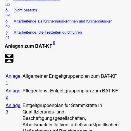
38
§
(nicht besetzt)
39
§
Mitarbeitende als Kirchenmusikerinnen und Kirchenmusiker
40
§
Mitarbeitende, die Freizeiten durchführen
41
6
Anlagen zum BAT-KF
Anlage
Allgemeiner Entgeltgruppenplan zum BAT-KF
1
Anlage
Pflegedienst-Entgeltgruppenplan zum BAT-KF
2
Anlage
Entgeltgruppenplan für Stammkräfte in
3
Qualifizierungs- und
Beschäftigungsgesellschaften,
Arbeitsmarktinitiativen, arbeitsmarktpolitischen
Maßnahmen und Projekten sowie