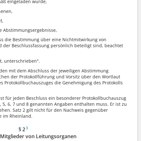
mäß eingeladen wurde,
nenen,
t,
ie Abstimmungsergebnisse,
ass die Bestimmung über eine Nichtmitwirkung von
 der Beschlussfassung persönlich beteiligt sind, beachtet
, unterschrieben".
rden mit dem Abschluss der jeweiligen Abstimmung
chen der Protokollführung und Vorsitz über den Wortlaut
ines Protokollbuchauszuges die Genehmigung des Protokolls
 ist für jeden Beschluss ein besonderer Protokollbuchauszug
 3, 5, 6, 7 und 8 genannten Angaben enthalten muss. Er ist zu
ehen. Satz 2 gilt nicht für den Nachweis gegenüber
e im Rheinland.
3
§ 2
 Mitglieder von Leitungsorganen