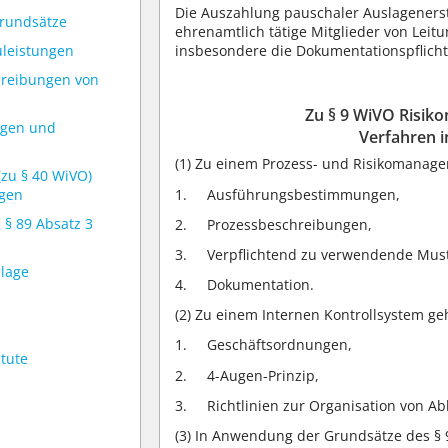
Die Auszahlung pauschaler Auslageners
grundsätze
ehrenamtlich tätige Mitglieder von Leit
insbesondere die Dokumentationspflicht
uleistungen
hreibungen von
Zu § 9 WiVO Risik
ngen und
Verfahren i
(1)
Zu einem Prozess- und Risikomanagem
(zu § 40 WiVO)
Ausführungsbestimmungen,
gen
u § 89 Absatz 3
Prozessbeschreibungen,
Verpflichtend zu verwendende Must
dlage
Dokumentation.
(2)
Zu einem Internen Kontrollsystem geh
Geschäftsordnungen,
itute
4-Augen-Prinzip,
Richtlinien zur Organisation von Ab
(3)
In Anwendung der Grundsätze des § 9