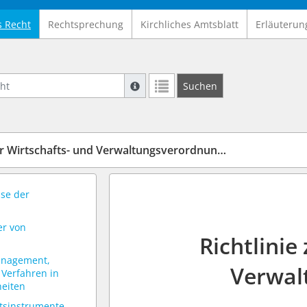
s Recht
Rechtsprechung
Kirchliches Amtsblatt
Erläuterun
Suche mit Platzhalter "*", Bsp. Pfarrer*,
Suchen
Weitere Suchoperatoren finden Sie in un
 Wirtschafts- und Verwaltungsverordnung (WiVO-RL)
sse der
er von
Richtlinie
management,
Verwal
 Verfahren in
heiten
htsinstrumente