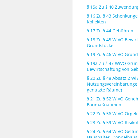
§ 15a Zu § 40 Zuwendun
§ 16 Zu § 43 Schenkung
Kollekten
§ 17 Zu § 44 Gebühren
§ 18 Zu § 45 WiVO Bewir
Grundstücke
§ 19 Zu § 46 WiVO Grund
§ 19a Zu § 47 WiVO Grun
Bewirtschaftung von G
§ 20 Zu § 48 Absatz 2 Wi
Nutzungsvereinbarungen 
genutzte Räume)
§ 21 Zu § 52 WiVO Geneh
Baumaßnahmen
§ 22 Zu § 56 WiVO Orgel
§ 23 Zu § 59 WiVO Risiko
§ 24 Zu § 64 WiVO Geltu
Haushaltes, Doppelhaus