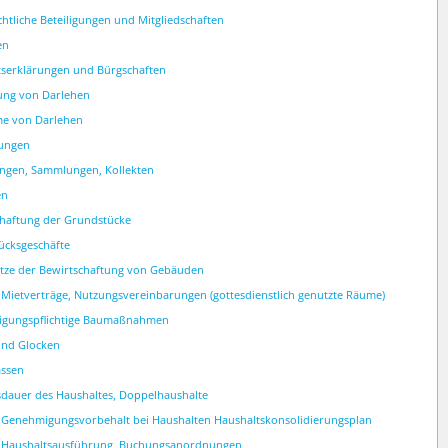
chtliche Beteiligungen und Mitgliedschaften
en
tserklärungen und Bürgschaften
ung von Darlehen
me von Darlehen
ungen
ngen, Sammlungen, Kollekten
en
chaftung der Grundstücke
ücksgeschäfte
tze der Bewirtschaftung von Gebäuden
 Mietverträge, Nutzungsvereinbarungen (gottesdienstlich genutzte Räume)
igungspflichtige Baumaßnahmen
und Glocken
assen
sdauer des Haushaltes, Doppelhaushalte
O Genehmigungsvorbehalt bei Haushalten Haushaltskonsolidierungsplan
O Haushaltsausführung, Buchungsanordnungen