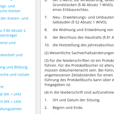
Grundstücken (§ 46 Absatz 1 WiVO)
ungs- und
eines Erbbaurechtes,
ische Konten
Neu-, Erweiterungs- und Umbauten
 der Kosten- und
Gebäuden (§ 52 Absatz 1 WiVO),
die Widmung und Entwidmung von Go
zu § 80 Absatz 2
stenträger
der Beschluss des Haushalts (§ 81 
ienst und
die Feststellung des Jahresabschlus
(2)
Wesentliche Sachverhaltsänderungen 
ndearbeit und
(3)
Für die Niederschriften ist ein Proto
führen. Für die Protokollbücher ist alt
hung und Bildung
müssen dokumentenecht sein. Bei Führun
ische und soziale
angemessenen Zeitabständen für einen 
Führung des Protokollbuchs kann über 
freigegeben ist.
ne
(4)
In die Niederschrift sind aufzunehme
l (KK + LKA)
Ort und Datum der Sitzung,
ht (KK + LKA)
Beginn und Ende,
waltungsämter