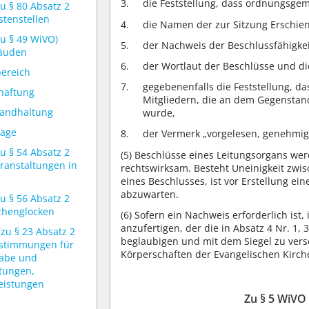
die Feststellung, dass ordnungsge
zu § 80 Absatz 2
stenstellen
die Namen der zur Sitzung Erschie
zu § 49 WiVO)
der Nachweis der Beschlussfähigkei
bäuden
der Wortlaut der Beschlüsse und d
bereich
gegebenenfalls die Feststellung, d
haftung
Mitgliedern, die an dem Gegenstand
tandhaltung
wurde,
lage
der Vermerk „vorgelesen, genehmigt
zu § 54 Absatz 2
(5)
Beschlüsse eines Leitungsorgans we
ranstaltungen in
rechtswirksam. Besteht Uneinigkeit zwis
eines Beschlusses, ist vor Erstellung e
abzuwarten.
zu § 56 Absatz 2
chenglocken
(6)
Sofern ein Nachweis erforderlich ist,
anzufertigen, der die in Absatz 4 Nr. 1,
(zu § 23 Absatz 2
beglaubigen und mit dem Siegel zu vers
stimmungen für
Körperschaften der Evangelischen Kirch
gabe und
tungen,
eistungen
Zu § 5 WiVO