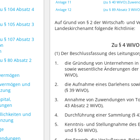
Anlage 11
(zu § 40 WiVO) Zuwe
zu § 104 Absatz 4
Anlage 12
(zu § 89 Absatz 3 WiVO
Auf Grund von § 2 der Wirtschaft- und 
zu § 105 Absatz 3
Landeskirchenamt folgende Richtlinie:
zu § 107 Absatz 3
Zu § 4 WiVO
on
n
(1)
Der Beschlussfassung des Leitungso
zu § 80 Absatz 2
die Gründung von Unternehmen in ei
sowie wesentliche Änderungen der 
WiVO),
evermögen
die Aufnahme eines Darlehens sow
fvermögen und
(§ 39 WiVO),
nzung
pital,
Annahme von Zuwendungen von Tod
lungen
43 Absatz 2 WiVO),
dlichkeiten und
Durchführung einer Sammlung (§ 43
enzung
Kenntnis- und Stellungnahme des E
ge
und § 50 WiVO),
wendungen
der Erwerb, die Veräußerung, Bel