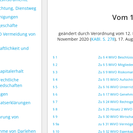
ichtung, Dienstweg
Vom 1
hmigungen
geschäfte
geändert durch Verordnung vom 12.
VO Vermeidung von
November 2020 (
KABl. S. 278
), 17. Au
aftlichkeit und
§ 1
Zu § 4 WiVO Beschlüss
§ 2
Zu § 5 WiVO Mitgliede
apitalerhalt
§ 3
Zu § 9 WiVO Risikoman
rechtliche
§ 4
Zu § 15 WiVO Aufsicht
iedschaften
§ 5
Zu § 16 WiVO Unterri
ngen
§ 6
Zu § 17 WiVO Genehm
§ 7
Zu § 24 WiVO Rechtsge
natserklärungen
§ 8
Zu § 25 Absatz 2 WiVO
hrung von
§ 9
Zu § 30 WiVO Wirtscha
§ 9a
zu § 31 WiVO Vermög
ahme von Darlehen
§ 10
Zu § 32 WiVO Eigenkap