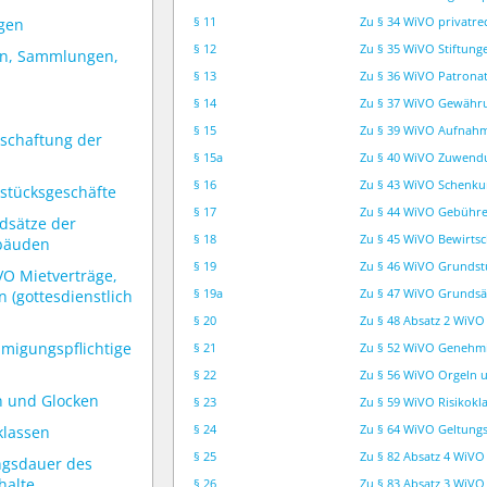
§ 11
Zu § 34 WiVO privatre
gen
§ 12
Zu § 35 WiVO Stiftung
en, Sammlungen,
§ 13
Zu § 36 WiVO Patrona
§ 14
Zu § 37 WiVO Gewähr
§ 15
Zu § 39 WiVO Aufnah
tschaftung der
§ 15a
Zu § 40 WiVO Zuwend
§ 16
Zu § 43 WiVO Schenku
stücksgeschäfte
§ 17
Zu § 44 WiVO Gebühr
dsätze der
§ 18
Zu § 45 WiVO Bewirts
ebäuden
§ 19
Zu § 46 WiVO Grundst
VO Mietverträge,
§ 19a
Zu § 47 WiVO Grundsä
(gottesdienstlich
§ 20
Zu § 48 Absatz 2 WiVO
migungspflichtige
§ 21
Zu § 52 WiVO Genehm
§ 22
Zu § 56 WiVO Orgeln 
n und Glocken
§ 23
Zu § 59 WiVO Risikokl
§ 24
Zu § 64 WiVO Geltung
klassen
§ 25
Zu § 82 Absatz 4 WiV
ngsdauer des
halte
§ 26
Zu § 83 Absatz 3 WiV