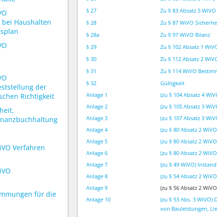
§ 27
Zu § 83 Absatz 5 WiVO
iVO
 bei Haushalten
§ 28
Zu § 87 WiVO Sicherhe
gsplan
§ 28a
Zu § 97 WiVO Bilanz
iVO
§ 29
Zu § 102 Absatz 1 WiV
§ 30
Zu § 112 Absatz 2 WiV
§ 31
Zu § 114 WiVO Bestimm
iVO
§ 32
Gültigkeit
ststellung der
Anlage 1
(zu § 104 Absatz 4 WiV
schen Richtigkeit
Anlage 2
(zu § 105 Absatz 3 Wi
heit,
Anlage 3
(zu § 107 Absatz 3 W
inanzbuchhaltung
Anlage 4
(zu § 80 Absatz 2 Wi
Anlage 5
(zu § 80 Absatz 2 WiV
WiVO Verfahren
Anlage 6
(zu § 80 Absatz 2 WiVO
Anlage 7
(zu § 49 WiVO) Insta
WiVO
Anlage 8
(zu § 54 Absatz 2 WiV
Anlage 9
(zu § 56 Absatz 2 WiV
timmungen für die
Anlage 10
(zu § 53 Abs. 3 WiVO
von Bauleistungen, Li