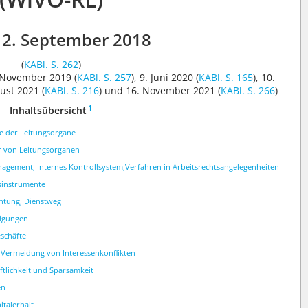
2. September 2018
(
KABl. S. 262
)
 November 2019 (
KABl. S. 257
), 9. Juni 2020 (
KABl. S. 165
), 10.
gust 2021 (
KABl. S. 216
) und 16. November 2021 (
KABl. S. 266
)
1
Inhaltsübersicht
e der Leitungsorgane
r von Leitungsorganen
agement, Internes Kontrollsystem,Verfahren in Arbeitsrechtsangelegenheiten
sinstrumente
chtung, Dienstweg
igungen
schäfte
 Vermeidung von Interessenkonflikten
ftlichkeit und Sparsamkeit
en
italerhalt