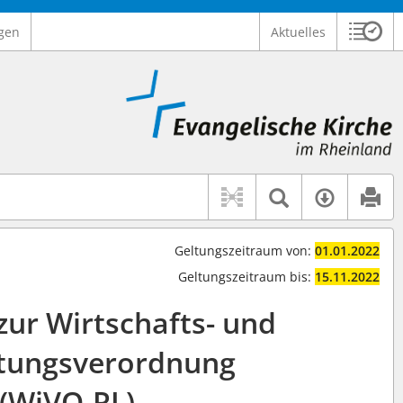
gen
Aktuelles
Sitzu
Logo Ev. Kirche im Rheinland
 findet auch: "Pfarrerinitiative" oder "Pfarrerausschuss".
serer Hilfe.
Textsuche 
Verfüg
Geltungszeitraum von:
01.01.2022
Geltungszeitraum bis:
15.11.2022
 zur Wirtschafts- und
tungsverordnung
(WiVO-RL)