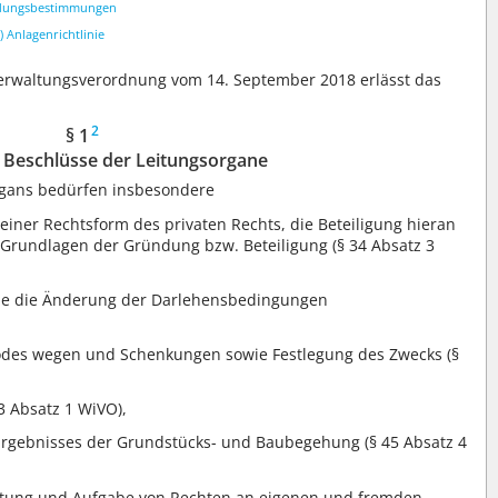
ndungsbestimmungen
) Anlagenrichtlinie
Verwaltungsverordnung vom 14. September 2018 erlässt das
2
§ 1
 Beschlüsse der Leitungsorgane
rgans bedürfen insbesondere
ner Rechtsform des privaten Rechts, die Beteiligung hieran
Grundlagen der Gründung bzw. Beteiligung (§ 34 Absatz 3
ie die Änderung der Darlehensbedingungen
es wegen und Schenkungen sowie Festlegung des Zwecks (§
 Absatz 1 WiVO),
rgebnisses der Grundstücks- und Baubegehung (§ 45 Absatz 4
astung und Aufgabe von Rechten an eigenen und fremden