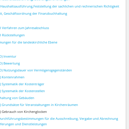
 Haushaltsausführung,Feststellung der sachlichen und rechnerischen Richtigkeit
it, Geschäftsordnung der Finanzbuchhaltung
O Verfahren zum Jahresabschluss
O Rückstellungen
ungen für die landeskirchliche Ebene
O) Inventur
VO) Bewertung
iVO) Nutzungsdauer von Vermögensgegenständen
VO) Kontenrahmen
O) Systematik der Kostenträger
) Systematik der Kostenstellen
ndhaltung von Gebäuden
O) Grundsätze für Veranstaltungen in Kirchenräumen
O) Gebrauch von Kirchenglocken
) Durchführungsbestimmungen für die Ausschreibung, Vergabe und Abrechnung
eferungen und Dienstleistungen