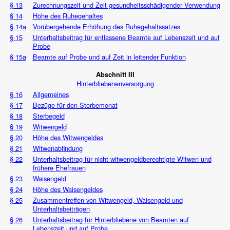
§ 13
Zurechnungszeit und Zeit gesundheitsschädigender Verwendung
§ 14
Höhe des Ruhegehaltes
§ 14a
Vorübergehende Erhöhung des Ruhegehaltssatzes
§ 15
Unterhaltsbeitrag für entlassene Beamte auf Lebenszeit und auf
Probe
§ 15a
Beamte auf Probe und auf Zeit in leitender Funktion
Abschnitt III
Hinterbliebenenversorgung
§ 16
Allgemeines
§ 17
Bezüge für den Sterbemonat
§ 18
Sterbegeld
§ 19
Witwengeld
§ 20
Höhe des Witwengeldes
§ 21
Witwenabfindung
§ 22
Unterhaltsbeitrag für nicht witwengeldberechtigte Witwen und
frühere Ehefrauen
§ 23
Waisengeld
§ 24
Höhe des Waisengeldes
§ 25
Zusammentreffen von Witwengeld, Waisengeld und
Unterhaltsbeiträgen
§ 26
Unterhaltsbeitrag für Hinterbliebene von Beamten auf
Lebenszeit und auf Probe