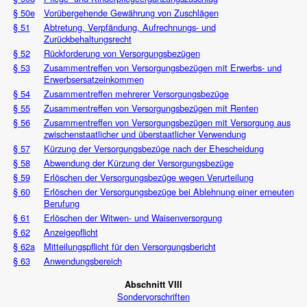
§ 50e
Vorübergehende Gewährung von Zuschlägen
§ 51
Abtretung, Verpfändung, Aufrechnungs- und
Zurückbehaltungsrecht
§ 52
Rückforderung von Versorgungsbezügen
§ 53
Zusammentreffen von Versorgungsbezügen mit Erwerbs- und
Erwerbsersatzeinkommen
§ 54
Zusammentreffen mehrerer Versorgungsbezüge
§ 55
Zusammentreffen von Versorgungsbezügen mit Renten
§ 56
Zusammentreffen von Versorgungsbezügen mit Versorgung aus
zwischenstaatlicher und überstaatlicher Verwendung
§ 57
Kürzung der Versorgungsbezüge nach der Ehescheidung
§ 58
Abwendung der Kürzung der Versorgungsbezüge
§ 59
Erlöschen der Versorgungsbezüge wegen Verurteilung
§ 60
Erlöschen der Versorgungsbezüge bei Ablehnung einer erneuten
Berufung
§ 61
Erlöschen der Witwen- und Waisenversorgung
§ 62
Anzeigepflicht
§ 62a
Mitteilungspflicht für den Versorgungsbericht
§ 63
Anwendungsbereich
Abschnitt VIII
Sondervorschriften