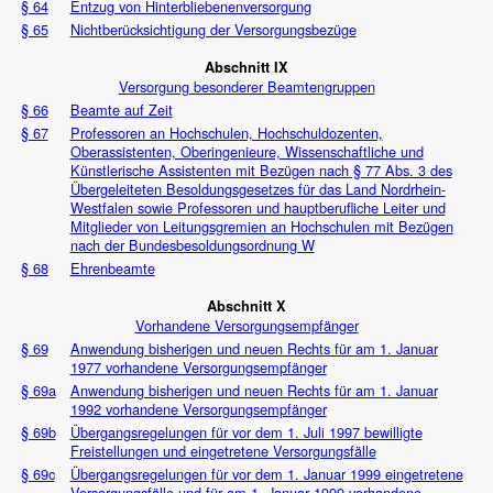
§ 64
Entzug von Hinterbliebenenversorgung
§ 65
Nichtberücksichtigung der Versorgungsbezüge
Abschnitt IX
Versorgung besonderer Beamtengruppen
§ 66
Beamte auf Zeit
§ 67
Professoren an Hochschulen, Hochschuldozenten,
Oberassistenten, Oberingenieure, Wissenschaftliche und
Künstlerische Assistenten mit Bezügen nach § 77 Abs. 3 des
Übergeleiteten Besoldungsgesetzes für das Land Nordrhein-
Westfalen sowie Professoren und hauptberufliche Leiter und
Mitglieder von Leitungsgremien an Hochschulen mit Bezügen
nach der Bundesbesoldungsordnung W
§ 68
Ehrenbeamte
Abschnitt X
Vorhandene Versorgungsempfänger
§ 69
Anwendung bisherigen und neuen Rechts für am 1. Januar
1977 vorhandene Versorgungsempfänger
§ 69a
Anwendung bisherigen und neuen Rechts für am 1. Januar
1992 vorhandene Versorgungsempfänger
§ 69b
Übergangsregelungen für vor dem 1. Juli 1997 bewilligte
Freistellungen und eingetretene Versorgungsfälle
§ 69c
Übergangsregelungen für vor dem 1. Januar 1999 eingetretene
Versorgungsfälle und für am 1. Januar 1999 vorhandene