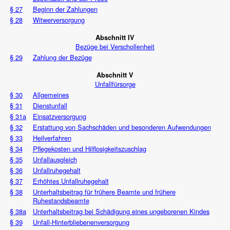
§ 27
Beginn der Zahlungen
§ 28
Witwerversorgung
Abschnitt IV
Bezüge bei Verschollenheit
§ 29
Zahlung der Bezüge
Abschnitt V
Unfallfürsorge
§ 30
Allgemeines
§ 31
Dienstunfall
§ 31a
Einsatzversorgung
§ 32
Erstattung von Sachschäden und besonderen Aufwendungen
§ 33
Heilverfahren
§ 34
Pflegekosten und Hilflosigkeitszuschlag
§ 35
Unfallausgleich
§ 36
Unfallruhegehalt
§ 37
Erhöhtes Unfallruhegehalt
§ 38
Unterhaltsbeitrag für frühere Beamte und frühere
Ruhestandsbeamte
§ 38a
Unterhaltsbeitrag bei Schädigung eines ungeborenen Kindes
§ 39
Unfall-Hinterbliebenenversorgung