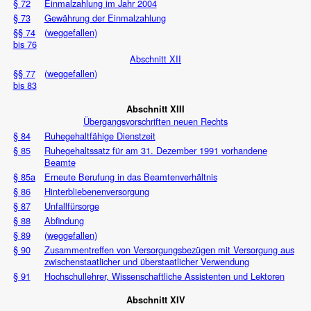
§ 72
Einmalzahlung im Jahr 2004
§ 73
Gewährung der Einmalzahlung
§§ 74
(weggefallen)
bis 76
Abschnitt XII
§§ 77
(weggefallen)
bis 83
Abschnitt XIII
Übergangsvorschriften neuen Rechts
§ 84
Ruhegehaltfähige Dienstzeit
§ 85
Ruhegehaltssatz für am 31. Dezember 1991 vorhandene
Beamte
§ 85a
Erneute Berufung in das Beamtenverhältnis
§ 86
Hinterbliebenenversorgung
§ 87
Unfallfürsorge
§ 88
Abfindung
§ 89
(weggefallen)
§ 90
Zusammentreffen von Versorgungsbezügen mit Versorgung aus
zwischenstaatlicher und überstaatlicher Verwendung
§ 91
Hochschullehrer, Wissenschaftliche Assistenten und Lektoren
Abschnitt XIV