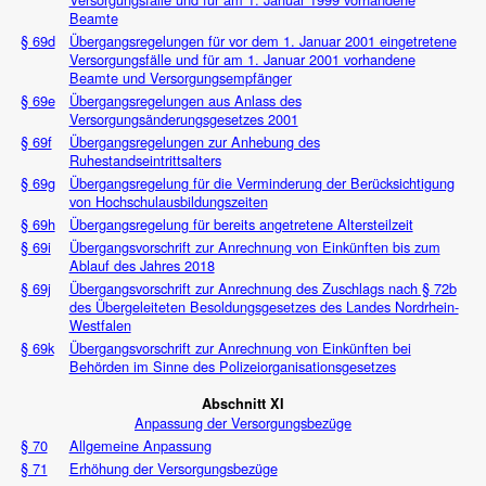
Beamte
§ 69d
Übergangsregelungen für vor dem 1. Januar 2001 eingetretene
Versorgungsfälle und für am 1. Januar 2001 vorhandene
Beamte und Versorgungsempfänger
§ 69e
Übergangsregelungen aus Anlass des
Versorgungsänderungsgesetzes 2001
§ 69f
Übergangsregelungen zur Anhebung des
Ruhestandseintrittsalters
§ 69g
Übergangsregelung für die Verminderung der Berücksichtigung
von Hochschulausbildungszeiten
§ 69h
Übergangsregelung für bereits angetretene Altersteilzeit
§ 69i
Übergangsvorschrift zur Anrechnung von Einkünften bis zum
Ablauf des Jahres 2018
§ 69j
Übergangsvorschrift zur Anrechnung des Zuschlags nach § 72b
des Übergeleiteten Besoldungsgesetzes des Landes Nordrhein-
Westfalen
§ 69k
Übergangsvorschrift zur Anrechnung von Einkünften bei
Behörden im Sinne des Polizeiorganisationsgesetzes
Abschnitt XI
Anpassung der Versorgungsbezüge
§ 70
Allgemeine Anpassung
§ 71
Erhöhung der Versorgungsbezüge