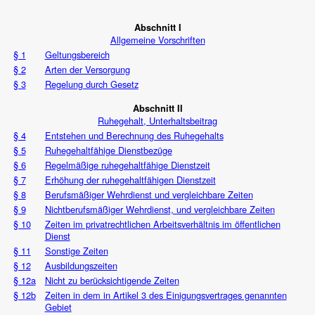
Abschnitt I
Allgemeine Vorschriften
§ 1
Geltungsbereich
§ 2
Arten der Versorgung
§ 3
Regelung durch Gesetz
Abschnitt II
Ruhegehalt, Unterhaltsbeitrag
§ 4
Entstehen und Berechnung des Ruhegehalts
§ 5
Ruhegehaltfähige Dienstbezüge
§ 6
Regelmäßige ruhegehaltfähige Dienstzeit
§ 7
Erhöhung der ruhegehaltfähigen Dienstzeit
§ 8
Berufsmäßiger Wehrdienst und vergleichbare Zeiten
§ 9
Nichtberufsmäßiger Wehrdienst, und vergleichbare Zeiten
§ 10
Zeiten im privatrechtlichen Arbeitsverhältnis im öffentlichen
Dienst
§ 11
Sonstige Zeiten
§ 12
Ausbildungszeiten
§ 12a
Nicht zu berücksichtigende Zeiten
§ 12b
Zeiten in dem in Artikel 3 des Einigungsvertrages genannten
Gebiet