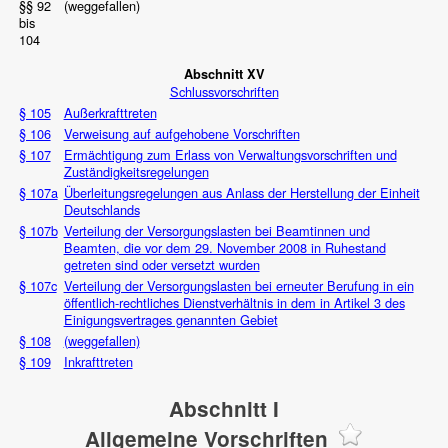
§§ 92
(weggefallen)
bis
104
Abschnitt XV
Schlussvorschriften
§ 105
Außerkrafttreten
§ 106
Verweisung auf aufgehobene Vorschriften
§ 107
Ermächtigung zum Erlass von Verwaltungsvorschriften und
Zuständigkeitsregelungen
§ 107a
Überleitungsregelungen aus Anlass der Herstellung der Einheit
Deutschlands
§ 107b
Verteilung der Versorgungslasten bei Beamtinnen und
Beamten, die vor dem 29. November 2008 in Ruhestand
getreten sind oder versetzt wurden
§ 107c
Verteilung der Versorgungslasten bei erneuter Berufung in ein
öffentlich-rechtliches Dienstverhältnis in dem in Artikel 3 des
Einigungsvertrages genannten Gebiet
§ 108
(weggefallen)
§ 109
Inkrafttreten
Abschnitt I
Allgemeine Vorschriften