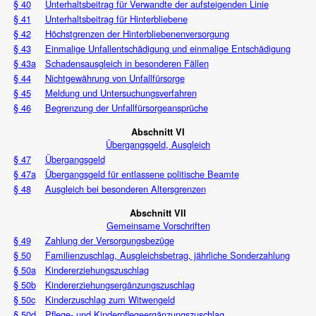
§ 40
Unterhaltsbeitrag für Verwandte der aufsteigenden Linie
§ 41
Unterhaltsbeitrag für Hinterbliebene
§ 42
Höchstgrenzen der Hinterbliebenenversorgung
§ 43
Einmalige Unfallentschädigung und einmalige Entschädigung
§ 43a
Schadensausgleich in besonderen Fällen
§ 44
Nichtgewährung von Unfallfürsorge
§ 45
Meldung und Untersuchungsverfahren
§ 46
Begrenzung der Unfallfürsorgeansprüche
Abschnitt VI
Übergangsgeld, Ausgleich
§ 47
Übergangsgeld
§ 47a
Übergangsgeld für entlassene politische Beamte
§ 48
Ausgleich bei besonderen Altersgrenzen
Abschnitt VII
Gemeinsame Vorschriften
§ 49
Zahlung der Versorgungsbezüge
§ 50
Familienzuschlag, Ausgleichsbetrag, jährliche Sonderzahlung
§ 50a
Kindererziehungszuschlag
§ 50b
Kindererziehungsergänzungszuschlag
§ 50c
Kinderzuschlag zum Witwengeld
§ 50d
Pflege- und Kinderpflegeergänzungszuschlag