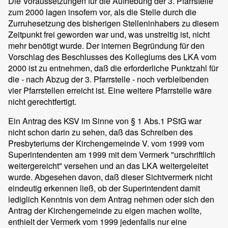
Die Voraussetzungen für die Aufhebung der 3. Pfarrstelle
zum 2000 lagen insofern vor, als die Stelle durch die
Zurruhesetzung des bisherigen Stelleninhabers zu diesem
Zeitpunkt frei geworden war und, was unstreitig ist, nicht
mehr benötigt wurde. Der internen Begründung für den
Vorschlag des Beschlusses des Kollegiums des LKA vom
2000 ist zu entnehmen, daß die erforderliche Punktzahl für
die - nach Abzug der 3. Pfarrstelle - noch verbleibenden
vier Pfarrstellen erreicht ist. Eine weitere Pfarrstelle wäre
nicht gerechtfertigt.
Ein Antrag des KSV im Sinne von § 1 Abs.1 PStG war
nicht schon darin zu sehen, daß das Schreiben des
Presbyteriums der Kirchengemeinde V. vom 1999 vom
Superintendenten am 1999 mit dem Vermerk "urschriftlich
weitergereicht" versehen und an das LKA weitergeleitet
wurde. Abgesehen davon, daß dieser Sichtvermerk nicht
eindeutig erkennen ließ, ob der Superintendent damit
lediglich Kenntnis von dem Antrag nehmen oder sich den
Antrag der Kirchengemeinde zu eigen machen wollte,
enthielt der Vermerk vom 1999 jedenfalls nur eine