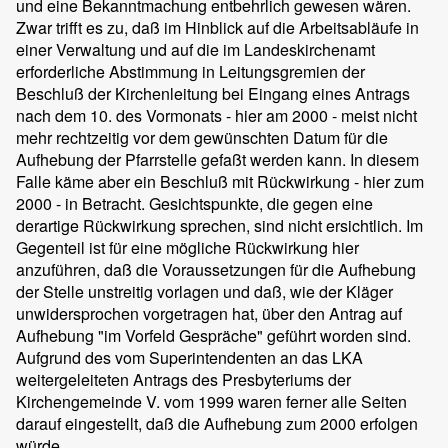
und eine Bekanntmachung entbehrlich gewesen wären.
Zwar trifft es zu, daß im Hinblick auf die Arbeitsabläufe in
einer Verwaltung und auf die im Landeskirchenamt
erforderliche Abstimmung in Leitungsgremien der
Beschluß der Kirchenleitung bei Eingang eines Antrags
nach dem 10. des Vormonats - hier am 2000 - meist nicht
mehr rechtzeitig vor dem gewünschten Datum für die
Aufhebung der Pfarrstelle gefaßt werden kann. In diesem
Falle käme aber ein Beschluß mit Rückwirkung - hier zum
2000 - in Betracht. Gesichtspunkte, die gegen eine
derartige Rückwirkung sprechen, sind nicht ersichtlich. Im
Gegenteil ist für eine mögliche Rückwirkung hier
anzuführen, daß die Voraussetzungen für die Aufhebung
der Stelle unstreitig vorlagen und daß, wie der Kläger
unwidersprochen vorgetragen hat, über den Antrag auf
Aufhebung "im Vorfeld Gespräche" geführt worden sind.
Aufgrund des vom Superintendenten an das LKA
weitergeleiteten Antrags des Presbyteriums der
Kirchengemeinde V. vom 1999 waren ferner alle Seiten
darauf eingestellt, daß die Aufhebung zum 2000 erfolgen
würde.