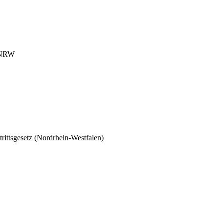
s NRW
rittsgesetz (Nordrhein-Westfalen)