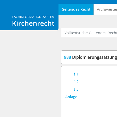
Geltendes Recht
Archivierte
Logo Fachinformationssystem Kirchenrecht
Volltextsuche Geltendes Recht
988
Diplomierungssatzung
§ 1
§ 2
§ 3
Anlage