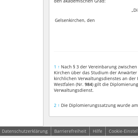
den akademischen Grad:
„D
Gelsenkirchen, den
1
↑
Nach § 3 der Vereinbarung zwische
Kirchen über das Studium der Anwärter
kirchlichen Verwaltungsdienstes an der 
Westfalen (Nr.
984
) gilt die Diplomieru
Verwaltungsdienst.
2
↑
Die Diplomierungssatzung wurde am 2
Datenschutzerklärung
Barrierefreiheit
Hilfe
Cookie-Einste