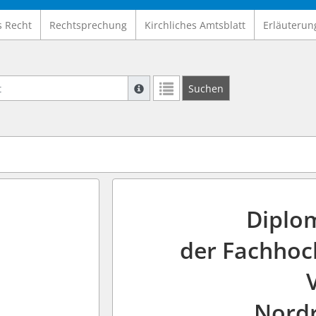
s Recht
Rechtsprechung
Kirchliches Amtsblatt
Erläuterun
Suche mit Platzhalter "*", Bsp. Pfarrer*,
Suchen
Weitere Suchoperatoren finden Sie in un
Diplo
der Fachhoch
Nordr