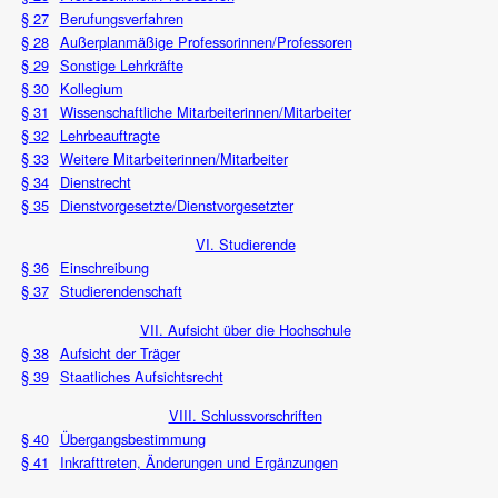
§ 27
Berufungsverfahren
§ 28
Außerplanmäßige Professorinnen/Professoren
§ 29
Sonstige Lehrkräfte
§ 30
Kollegium
§ 31
Wissenschaftliche Mitarbeiterinnen/Mitarbeiter
§ 32
Lehrbeauftragte
§ 33
Weitere Mitarbeiterinnen/Mitarbeiter
§ 34
Dienstrecht
§ 35
Dienstvorgesetzte/Dienstvorgesetzter
VI. Studierende
§ 36
Einschreibung
§ 37
Studierendenschaft
VII. Aufsicht über die Hochschule
§ 38
Aufsicht der Träger
§ 39
Staatliches Aufsichtsrecht
VIII. Schlussvorschriften
§ 40
Übergangsbestimmung
§ 41
Inkrafttreten, Änderungen und Ergänzungen