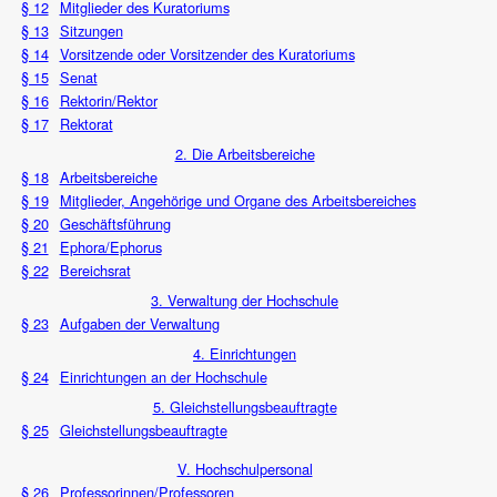
§ 12
Mitglieder des Kuratoriums
§ 13
Sitzungen
§ 14
Vorsitzende oder Vorsitzender des Kuratoriums
§ 15
Senat
§ 16
Rektorin/Rektor
§ 17
Rektorat
2. Die Arbeitsbereiche
§ 18
Arbeitsbereiche
§ 19
Mitglieder, Angehörige und Organe des Arbeitsbereiches
§ 20
Geschäftsführung
§ 21
Ephora/Ephorus
§ 22
Bereichsrat
3. Verwaltung der Hochschule
§ 23
Aufgaben der Verwaltung
4. Einrichtungen
§ 24
Einrichtungen an der Hochschule
5. Gleichstellungsbeauftragte
§ 25
Gleichstellungsbeauftragte
V. Hochschulpersonal
§ 26
Professorinnen/Professoren