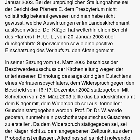
Januar 2003. Bei der ursprünglichen Stellungnahme sei
der Bericht des Pfarrers E. dem Presbyterium nicht
vollständig bekannt gewesen und man habe nicht
gewusst, welche Auswirkungen er im Landeskirchenamt
auslösen würde. Der Kläger hat weiterhin einen Bericht
des Pfarrers i. R. U., L., vom 20. Januar 2003 über
durchgeführte Supervisionen sowie eine positive
Einschätzung des Verlaufs zu den Akten gereicht.
In seiner Sitzung vom 14. März 2003 beschloss der
Beschwerdeausschuss der Kirchenleitung wegen der
unterlassenen Einholung des angekündigten Gutachtens
eines Vertrauenspsychiaters, dem Widerspruch gegen den
Bescheid vom 16./17. Dezember 2002 stattzugeben. Mit
Schreiben vom 25. März 2003 teilte das Landeskirchenamt
dem Kläger mit, dem Widerspruch sei aus „formellen“
Gründen stattgegeben worden. Prof. Dr. Dr. W. werde
gebeten, nunmehr ein psychotherapeutisches Gutachten
zu erstellen. Da dem Widerspruch stattgegeben sei, sei
der Kläger nicht zu dem angegebenen Zeitpunkt aus dem
Probedienst entlassen. Allerdings sei es nicht notwendig,