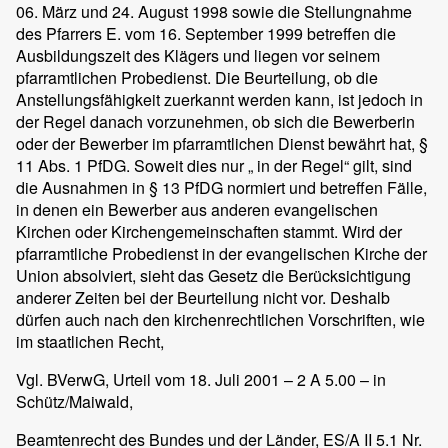
06. März und 24. August 1998 sowie die Stellungnahme
des Pfarrers E. vom 16. September 1999 betreffen die
Ausbildungszeit des Klägers und liegen vor seinem
pfarramtlichen Probedienst. Die Beurteilung, ob die
Anstellungsfähigkeit zuerkannt werden kann, ist jedoch in
der Regel danach vorzunehmen, ob sich die Bewerberin
oder der Bewerber im pfarramtlichen Dienst bewährt hat, §
11 Abs. 1 PfDG. Soweit dies nur „ in der Regel“ gilt, sind
die Ausnahmen in § 13 PfDG normiert und betreffen Fälle,
in denen ein Bewerber aus anderen evangelischen
Kirchen oder Kirchengemeinschaften stammt. Wird der
pfarramtliche Probedienst in der evangelischen Kirche der
Union absolviert, sieht das Gesetz die Berücksichtigung
anderer Zeiten bei der Beurteilung nicht vor. Deshalb
dürfen auch nach den kirchenrechtlichen Vorschriften, wie
im staatlichen Recht,
Vgl. BVerwG, Urteil vom 18. Juli 2001 – 2 A 5.00 – in
Schütz/Maiwald,
Beamtenrecht des Bundes und der Länder, ES/A II 5.1 Nr.