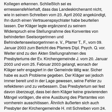
Kollegen erkennen. Schließlich sei es
ermessensfehlerhaft, dass das Landeskirchenamt nicht,
wie in seinem Schreiben vom 23. April 2002 angekündigt,
ihn durch einen Vertrauenspsychiater habe beurteilen
lassen. Der Kläger legte ergänzend zu seinem
Widerspruch eine Stellungnahme des Konventes von
behinderten Seelsorgerinnen und
Behindertenseelsorgerinnen e. V., Pfarrer T., F., vom 09.
Januar 2003 zum Bericht des Pfarrers Dipl. Psych. Q. vor.
Weiter sind zu den Akten Stellungnahmen des
Presbyteriums der Ev. Kirchengemeinde J. vom 20. Januar
2003 und vom 25. Februar 2003 gelangt, wonach der
Kläger sehr engagiert in der Gemeinde tätig war. Sicher
habe es auch Probleme gegeben. Der Kläger sei jedoch
immer bereit und in der Lage gewesen, seine Fehler zu
reflektieren und zu verbessern. Das Presbyterium sei fest
davon überzeugt, dass bei dem Kläger keine gravierenden
Mängel vorlägen, die eine Ausübung des Pfarramtes von
vornherein ausschlössen. Ähnlich äußerten sich auch
Presbyter der Kirchengemeinde H. mit Schreiben vom 24.