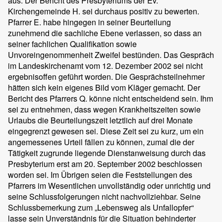
aus: Der Bericht des Presbyteriums der Ev.
Kirchengemeinde H. sei durchaus positiv zu bewerten.
Pfarrer E. habe hingegen in seiner Beurteilung
zunehmend die sachliche Ebene verlassen, so dass an
seiner fachlichen Qualifikation sowie
Unvoreingenommenheit Zweifel bestünden. Das Gespräch
im Landeskirchenamt vom 12. Dezember 2002 sei nicht
ergebnisoffen geführt worden. Die Gesprächsteilnehmer
hätten sich kein eigenes Bild vom Kläger gemacht. Der
Bericht des Pfarrers Q. könne nicht entscheidend sein. Ihm
sei zu entnehmen, dass wegen Krankheitszeiten sowie
Urlaubs die Beurteilungszeit letztlich auf drei Monate
eingegrenzt gewesen sei. Diese Zeit sei zu kurz, um ein
angemessenes Urteil fällen zu können, zumal die der
Tätigkeit zugrunde liegende Dienstanweisung durch das
Presbyterium erst am 20. September 2002 beschlossen
worden sei. Im Übrigen seien die Feststellungen des
Pfarrers im Wesentlichen unvollständig oder unrichtig und
seine Schlussfolgerungen nicht nachvollziehbar. Seine
Schlussbemerkung zum „Lebensweg als Unfallopfer“
lasse sein Unverständnis für die Situation behinderter