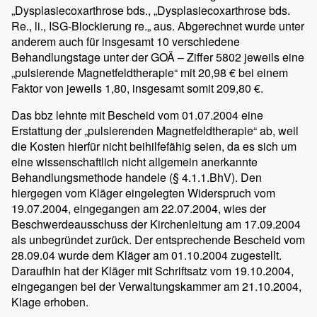
„Dysplasiecoxarthrose bds., „Dysplasiecoxarthrose bds.
Re., li., ISG-Blockierung re.„ aus. Abgerechnet wurde unter
anderem auch für insgesamt 10 verschiedene
Behandlungstage unter der GOÄ – Ziffer 5802 jeweils eine
„pulsierende Magnetfeldtherapie“ mit 20,98 € bei einem
Faktor von jeweils 1,80, insgesamt somit 209,80 €.
Das bbz lehnte mit Bescheid vom 01.07.2004 eine
Erstattung der „pulsierenden Magnetfeldtherapie“ ab, weil
die Kosten hierfür nicht beihilfefähig seien, da es sich um
eine wissenschaftlich nicht allgemein anerkannte
Behandlungsmethode handele (§ 4.1.1.BhV). Den
hiergegen vom Kläger eingelegten Widerspruch vom
19.07.2004, eingegangen am 22.07.2004, wies der
Beschwerdeausschuss der Kirchenleitung am 17.09.2004
als unbegründet zurück. Der entsprechende Bescheid vom
28.09.04 wurde dem Kläger am 01.10.2004 zugestellt.
Daraufhin hat der Kläger mit Schriftsatz vom 19.10.2004,
eingegangen bei der Verwaltungskammer am 21.10.2004,
Klage erhoben.