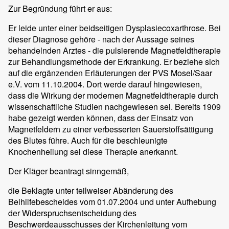
Zur Begründung führt er aus:
Er leide unter einer beidseitigen Dysplasiecoxarthrose. Bei
dieser Diagnose gehöre - nach der Aussage seines
behandelnden Arztes - die pulsierende Magnetfeldtherapie
zur Behandlungsmethode der Erkrankung. Er beziehe sich
auf die ergänzenden Erläuterungen der PVS Mosel/Saar
e.V. vom 11.10.2004. Dort werde darauf hingewiesen,
dass die Wirkung der modernen Magnetfeldtherapie durch
wissenschaftliche Studien nachgewiesen sei. Bereits 1909
habe gezeigt werden können, dass der Einsatz von
Magnetfeldern zu einer verbesserten Sauerstoffsättigung
des Blutes führe. Auch für die beschleunigte
Knochenheilung sei diese Therapie anerkannt.
Der Kläger beantragt sinngemäß,
die Beklagte unter teilweiser Abänderung des
Beihilfebescheides vom 01.07.2004 und unter Aufhebung
der Widerspruchsentscheidung des
Beschwerdeausschusses der Kirchenleitung vom