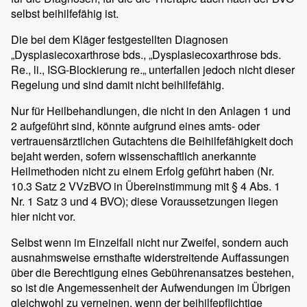
selbst beihilfefähig ist.
Die bei dem Kläger festgestellten Diagnosen
„Dysplasiecoxarthrose bds., „Dysplasiecoxarthrose bds.
Re., li., ISG-Blockierung re.„ unterfallen jedoch nicht dieser
Regelung und sind damit nicht beihilfefähig.
Nur für Heilbehandlungen, die nicht in den Anlagen 1 und
2 aufgeführt sind, könnte aufgrund eines amts- oder
vertrauensärztlichen Gutachtens die Beihilfefähigkeit doch
bejaht werden, sofern wissenschaftlich anerkannte
Heilmethoden nicht zu einem Erfolg geführt haben (Nr.
10.3 Satz 2 VVzBVO in Übereinstimmung mit § 4 Abs. 1
Nr. 1 Satz 3 und 4 BVO); diese Voraussetzungen liegen
hier nicht vor.
Selbst wenn im Einzelfall nicht nur Zweifel, sondern auch
ausnahmsweise ernsthafte widerstreitende Auffassungen
über die Berechtigung eines Gebührenansatzes bestehen,
so ist die Angemessenheit der Aufwendungen im Übrigen
gleichwohl zu verneinen, wenn der beihilfepflichtige