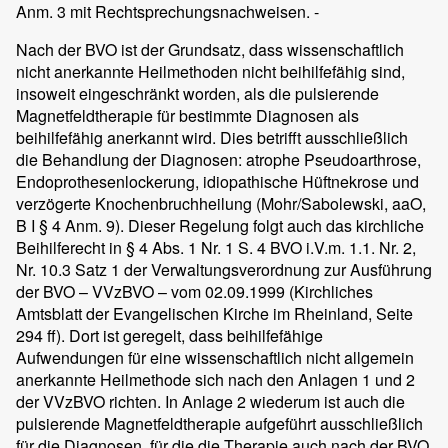
Anm. 3 mit Rechtsprechungsnachweisen. -
Nach der BVO ist der Grundsatz, dass wissenschaftlich
nicht anerkannte Heilmethoden nicht beihilfefähig sind,
insoweit eingeschränkt worden, als die pulsierende
Magnetfeldtherapie für bestimmte Diagnosen als
beihilfefähig anerkannt wird. Dies betrifft ausschließlich
die Behandlung der Diagnosen: atrophe Pseudoarthrose,
Endoprothesenlockerung, idiopathische Hüftnekrose und
verzögerte Knochenbruchheilung (Mohr/Sabolewski, aaO,
B I § 4 Anm. 9). Dieser Regelung folgt auch das kirchliche
Beihilferecht in § 4 Abs. 1 Nr. 1 S. 4 BVO i.V.m. 1.1. Nr. 2,
Nr. 10.3 Satz 1 der Verwaltungsverordnung zur Ausführung
der BVO – VVzBVO – vom 02.09.1999 (Kirchliches
Amtsblatt der Evangelischen Kirche im Rheinland, Seite
294 ff). Dort ist geregelt, dass beihilfefähige
Aufwendungen für eine wissenschaftlich nicht allgemein
anerkannte Heilmethode sich nach den Anlagen 1 und 2
der VVzBVO richten. In Anlage 2 wiederum ist auch die
pulsierende Magnetfeldtherapie aufgeführt ausschließlich
für die Diagnosen, für die die Therapie auch nach der BVO