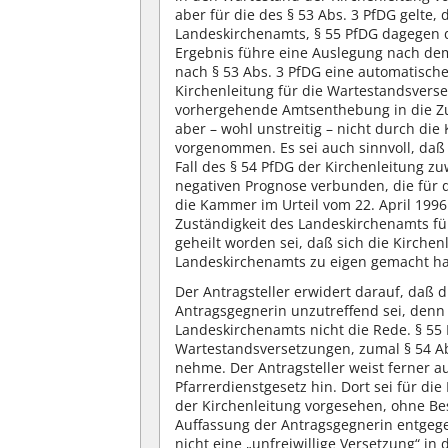
aber für die des § 53 Abs. 3 PfDG gelte,
Landeskirchenamts, § 55 PfDG dagegen d
Ergebnis führe eine Auslegung nach dem
nach § 53 Abs. 3 PfDG eine automatische
Kirchenleitung für die Wartestandsve
vorhergehende Amtsenthebung in die Zus
aber – wohl unstreitig – nicht durch di
vorgenommen. Es sei auch sinnvoll, daß
Fall des § 54 PfDG der Kirchenleitung zu
negativen Prognose verbunden, die für d
die Kammer im Urteil vom 22. April 1996
Zuständigkeit des Landeskirchenamts fü
geheilt worden sei, daß sich die Kirch
Landeskirchenamts zu eigen gemacht h
Der Antragsteller erwidert darauf, daß d
Antragsgegnerin unzutreffend sei, denn i
Landeskirchenamts nicht die Rede. § 55 P
Wartestandsversetzungen, zumal § 54 Abs
nehme. Der Antragsteller weist ferner 
Pfarrerdienstgesetz hin. Dort sei für di
der Kirchenleitung vorgesehen, ohne Bes
Auffassung der Antragsgegnerin entgege
nicht eine „unfreiwillige Versetzung“ in