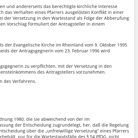
en und andererseits das berechtigte kirchliche Interesse
 das Verhalten eines Pfarrers ausgelösten Konflikt in einer
i der Versetzung in den Wartestand als Folge der Abberufung
en Vorschlag formuliert der Antragsteller in einem
s der Evangelische Kirche im Rheinland vom 9. Oktober 1995
eids der Antragsgegnerin vom 23. Februar 1996 wird
agsgegnerin zu verpflichten, mit der Versetzung in den
iensteinkommens des Antragstellers vorzunehmen.
en des Verfahrens.
rdnung 1980, die sie abweichend von der im
assung der Entscheidung zugrundelegt, her, daß die Regelung
 Entscheidung über die „unfreiwillige Versetzung“ eines Pfarrers
behält, nur für die Wartestandsfälle des § 54 PfDG, nicht