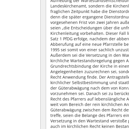
Aufhebung der Wartestandsentscheidung 
Landeskirchenamt, sondern die Kirchenl
fraglichen Zeitpunkt habe die Dienstor
denn die später ergangene Dienstordnun
vorgesehenen Frist von zwei Jahren auße
seien „die Entscheidungen über die unfr
Kirchenleitung vorbehalten. Dieser Fall
Satz 1 PfDG erfolge, nachdem der abberu
Abberufung auf eine neue Pfarrstelle b
1995 sei somit von einer sachlich unzu
Außerdem sei die Versetzung in den Wart
kirchliche Wartestandsregelung gegen Art
Grundrechtsbindung der Kirche in einem 
Angelegenheiten zuzurechnen sei, sonde
Recht Anwendung finde. Der Antragstell
kirchlicher Selbstbestimmung und staat
der Güterabwägung nach dem von Konrad
vorzunehmen sei. Danach sei zu berücks
Recht des Pfarrers auf lebenslängliche A
weit vom Bereich der rein kirchlichen A
Güterabwägung zwischen dem Recht des
treffe, seien die Belange des Pfarrers 
Versetzung in den Wartestand verstoße
auch im kirchlichen Recht keinen Besta