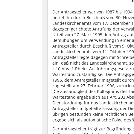
Der Antragsteller war von 1987 bis 199
berief ihn durch Beschluß vom 30. Nove
Landeskirchenamts vom 17. Dezember 1993
dagegen gerichtete Anrufung der Verwa
Urteil vom 27. März 1995 den Antrag au
Bemühungen um Verwendung in einer and
Antragsteller durch Beschluß vom 9. Okt
Landeskirchenamts vom 11. Oktober 199
Antragsteller legte dagegen mit Schre
ein, daß nicht das Landeskirchenamt, so
§ 10 Abs. 1 Rhein. Ausführungsgesetz zu
Wartestand zuständig sei. Die Antragsg
1996, dem Antragsteller mitgeteilt dur
zugestellt am 27. Februar 1996, zurück 
Die Zuständigkeit des Kollegiums des La
Wartestand ergebe sich aus Art. 203 Abs.
Dienstordnung für das Landeskirchenamt
Antragsteller mitgeteilte Fassung der D
übrigen bestünden keine rechtlichen Be
ergebe sich als automatische Folge des §
Der Antragsteller trägt zur Begründung