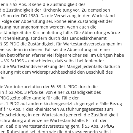
 denn § 53 Abs. 3 sehe die Zuständigkeit des
ie Zuständigkeit der Kirchenleitung vor. Zu demselben
 Sinn der DO 1980. Da die Versetzung in den Wartestand
 Folge der Abberufung sei, könne eine Zuständigkeit der
rsetzung nur angenommen werden, wenn auch die
tändigkeit der Kirchenleitung falle. Die Abberufung würde
e Kirchenleitung, sondern durch das Landeskirchenamt
 § 55 PfDG die Zuständigkeit für Wartestandsversetzungen im
weise, denn in diesem Fall sei die Abberufung mit einer
en betroffenen Pfarrer viel folgenreicher sei. Im übrigen habe
 – VK 3/1996 – entschieden, daß selbst bei fehlender
r die Wartestandsversetzung der Mangel jedenfalls dadurch
enleitung mit dem Widerspruchbescheid den Beschluß des
abe.
ie Wortinterpretation der §§ 53 ff. PfDG durch die
n § 53 Abs. 3 PfDG sei von einer Zuständigkeit des
fDG gelte offenkundig für alle Fälle der
. 1 PfDG auf andere kirchengesetzlich geregelte Fälle Bezug
auf § 10 Abs. 1 des Rheinischen Ausführungsgesetzes zum
e Entscheidung in den Wartestand generell die Zuständigkeit
chränkung auf einzelne Wartestandsfälle. Er tritt der
n, daß die Wartestandsversetzung gem. § 53 Abs. 3 PfDG
 den Ruhestand sei, denn wie die Antragsgegnerin selbst