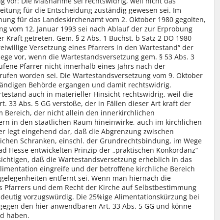
vor: Die Maßnahme sei rechtswidrig, weil nicht das
eitung für die Entscheidung zuständig gewesen sei. Im
dnung für das Landeskirchenamt vom 2. Oktober 1980 gegolten,
g vom 12. Januar 1993 sei nach Ablauf der zur Erprobung
r Kraft getreten. Gem. § 2 Abs. 1 Buchst. b Satz 2 DO 1980
eiwillige Versetzung eines Pfarrers in den Wartestand“ der
 liege vor, wenn die Wartestandsversetzung gem. § 53 Abs. 3
fene Pfarrer nicht innerhalb eines Jahrs nach der
erufen worden sei. Die Wartestandsversetzung vom 9. Oktober
ständigen Behörde ergangen und damit rechtswidrig.
estand auch in materieller Hinsicht rechtswidrig, weil die
. 33 Abs. 5 GG verstoße, der in Fällen dieser Art kraft der
Bereich, der nicht allein den innerkirchlichen
rn in den staatlichen Raum hineinwirke, auch im kirchlichen
er legt eingehend dar, daß die Abgrenzung zwischen
lichen Schranken, einschl. der Grundrechtsbindung, im Wege
 Hesse entwickelten Prinzip der „praktischen Konkordanz“
ichtigen, daß die Wartestandsversetzung erheblich in das
limentation eingreife und der betroffene kirchliche Bereich
ngelegenheiten entfernt sei. Wenn man hiernach die
 Pfarrers und dem Recht der Kirche auf Selbstbestimmung
eindeutig vorzugswürdig. Die 25%ige Alimentationskürzung bei
 gegen den hier anwendbaren Art. 33 Abs. 5 GG und könne
nd haben.