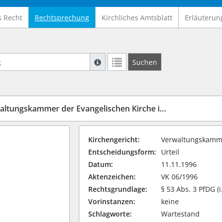
s Recht
Rechtsprechung
Kirchliches Amtsblatt
Erläuterun
Suche mit Platzhalter "*", Bsp. Pfarrer*,
Suchen
Weitere Suchoperatoren finden Sie in un
skammer der Evangelischen Kirche im Rheinland vom 11.11.1996
Kirchengericht:
Verwaltungskamme
Entscheidungsform:
Urteil
Datum:
11.11.1996
Aktenzeichen:
VK 06/1996
Rechtsgrundlage:
§ 53 Abs. 3 PfDG (i
Vorinstanzen:
keine
Schlagworte:
Wartestand