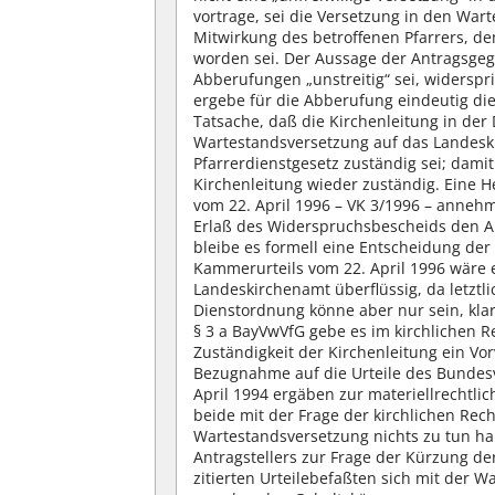
vortrage, sei die Versetzung in den War
Mitwirkung des betroffenen Pfarrers, dem
worden sei. Der Aussage der Antragsgeg
Abberufungen „unstreitig“ sei, widerspr
ergebe für die Abberufung eindeutig die 
Tatsache, daß die Kirchenleitung in der 
Wartestandsversetzung auf das Landesk
Pfarrerdienstgesetz zuständig sei; dami
Kirchenleitung wieder zuständig. Eine H
vom 22. April 1996 – VK 3/1996 – annehm
Erlaß des Widerspruchsbescheids den 
bleibe es formell eine Entscheidung de
Kammerurteils vom 22. April 1996 wäre 
Landeskirchenamt überflüssig, da letztli
Dienstordnung könne aber nur sein, klare
§ 3 a BayVwVfG gebe es im kirchlichen Re
Zuständigkeit der Kirchenleitung ein Vor
Bezugnahme auf die Urteile des Bundes
April 1994 ergäben zur materiellrechtli
beide mit der Frage der kirchlichen Re
Wartestandsversetzung nichts zu tun h
Antragstellers zur Frage der Kürzung d
zitierten Urteilebefaßten sich mit der 