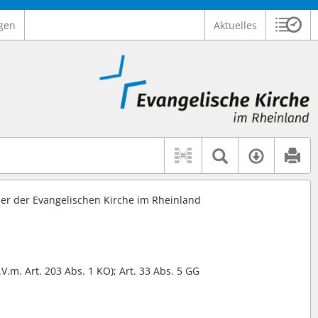
gen
Aktuelles
Sitzu
Logo Ev. Kirche im Rheinland
 findet auch: "Pfarrerinitiative" oder "Pfarrerausschuss".
serer Hilfe.
Textsuche 
Verfüg
r der Evangelischen Kirche im Rheinland
.V.m. Art. 203 Abs. 1 KO); Art. 33 Abs. 5 GG