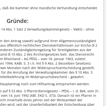
en, daß die Kammer ohne mündliche Verhandlung entscheidet.
Gründe:
14 Abs. 1 Satz 2 Verwaltungskammergesetz – VwKG – ohne
er den Antrag sowohl aufgrund ihrer Allgemeinzuständigkeit
aus öffentlich-rechtlichen Dienstverhältnissen zur Kirche (§ 2
nderen Zuständigkeitsregelung für Streitigkeiten aus der
tand (§ 10 Abs. 2 des Kirchengesetzes betr. das Dienstrecht
 im Rheinland – AG PfDG – vom 18. Januar 1963, zuletzt
i 1994, KABl. S. 3 i.V. mit § 9 Abs. 2 desselben Gesetzes)
n zwei Monaten nach der Widerspruchsentscheidung gestellt.
st für die Anrufung der Verwaltungskammer des § 10 Abs. 3
mittelbelehrung im Widerspruchsbescheid – gewahrt.
auptantrag noch zum Hilfsantrag entsprochen werden.
auf § 53 Abs. 3 Pfarrerdienstgesetz – PfDG – i. d. Bek. vom 31.
om 14. Juni 1992 (ABl. EKD S. 373). Danach ist ein Pfarrer in
cht innerhalb eines Jahres seit der Wirksamkeit der
ufen wird; seit der Unanfechtbarkeit der Entscheidung über