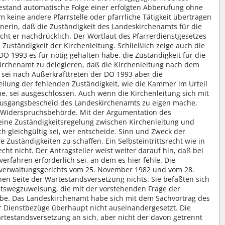
testand automatische Folge einer erfolgten Abberufung ohne
 keine andere Pfarrstelle oder pfarrliche Tätigkeit übertragen
nerin, daß die Zuständigkeit des Landeskirchenamts für die
icht er nachdrücklich. Der Wortlaut des Pfarrerdienstgesetzes
Zuständigkeit der Kirchenleitung. Schließlich zeige auch die
DO 1993 es für nötig gehalten habe, die Zuständigkeit für die
irchenamt zu delegieren, daß die Kirchenleitung nach dem
t sei nach Außerkrafttreten der DO 1993 aber die
eilung der fehlenden Zuständigkeit, wie die Kammer im Urteil
e, sei ausgeschlossen. Auch wenn die Kirchenleitung sich mit
Ausgangsbescheid des Landeskirchenamts zu eigen mache,
r Widerspruchsbehörde. Mit der Argumentation des
eine Zuständigkeitsregelung zwischen Kirchenleitung und
ch gleichgültig sei, wer entscheide. Sinn und Zweck der
 Zuständigkeiten zu schaffen. Ein Selbsteintrittsrecht wie in
cht nicht. Der Antragsteller weist weiter darauf hin, daß bei
verfahren erforderlich sei, an dem es hier fehle. Die
verwaltungsgerichts vom 25. November 1982 und vom 28.
chen Seite der Wartestandsversetzung nichts. Sie befaßten sich
chtswegzuweisung, die mit der vorstehenden Frage der
abe. Das Landeskirchenamt habe sich mit dem Sachvortrag des
er Dienstbezüge überhaupt nicht auseinandergesetzt. Die
Wartestandsversetzung an sich, aber nicht der davon getrennt