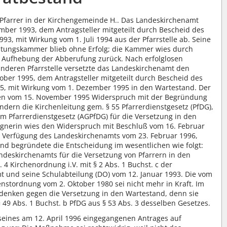
4 Pfarrer in der Kirchengemeinde H.. Das Landeskirchenamt
mber 1993, dem Antragsteller mitgeteilt durch Bescheid des
, mit Wirkung vom 1. Juli 1994 aus der Pfarrstelle ab. Seine
ltungskammer blieb ohne Erfolg; die Kammer wies durch
f Aufhebung der Abberufung zurück. Nach erfolglosen
eren Pfarrstelle versetzte das Landeskirchenamt den
ober 1995, dem Antragsteller mitgeteilt durch Bescheid des
5, mit Wirkung vom 1. Dezember 1995 in den Wartestand. Der
iben vom 15. November 1995 Widerspruch mit der Begründung
ndern die Kirchenleitung gem. § 55 Pfarrerdienstgesetz (PfDG),
m Pfarrerdienstgesetz (AGPfDG) für die Versetzung in den
egnerin wies den Widerspruch mit Beschluß vom 16. Februar
ch Verfügung des Landeskirchenamts vom 23. Februar 1996,
und begründete die Entscheidung im wesentlichen wie folgt:
ndeskirchenamts für die Versetzung von Pfarrern in den
 4 Kirchenordnung i.V. mit § 2 Abs. 1 Buchst. c der
 und seine Schulabteilung (DO) vom 12. Januar 1993. Die vom
ienstordnung vom 2. Oktober 1980 sei nicht mehr in Kraft. Im
denken gegen die Versetzung in den Wartestand, denn sie
 49 Abs. 1 Buchst. b PfDG aus § 53 Abs. 3 desselben Gesetzes.
 seines am 12. April 1996 eingegangenen Antrages auf